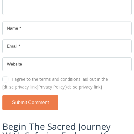
I agree to the terms and conditions laid out in the
[dt_sc_privacy_link]Privacy Policy[/dt_sc_privacy_link]
Begin The Sacred Journey