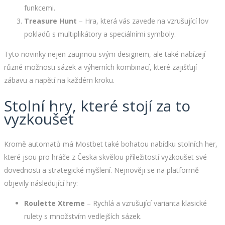
funkcemi.
Treasure Hunt
– Hra, která vás zavede na vzrušující lov
pokladů s multiplikátory a speciálními symboly.
Tyto novinky nejen zaujmou svým designem, ale také nabízejí
různé možnosti sázek a výherních kombinací, které zajišťují
zábavu a napětí na každém kroku.
Stolní hry, které stojí za to
vyzkoušet
Kromě automatů má Mostbet také bohatou nabídku stolních her,
které jsou pro hráče z Česka skvělou příležitostí vyzkoušet své
dovednosti a strategické myšlení. Nejnověji se na platformě
objevily následující hry:
Roulette Xtreme
– Rychlá a vzrušující varianta klasické
rulety s množstvím vedlejších sázek.