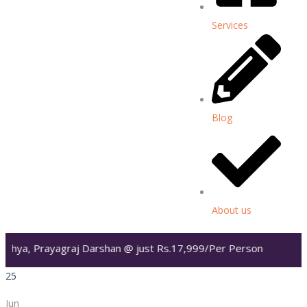
Services
Blog
About us
dhya, Prayagraj Darshan @ just Rs.17,999/Per Person
25
Jun