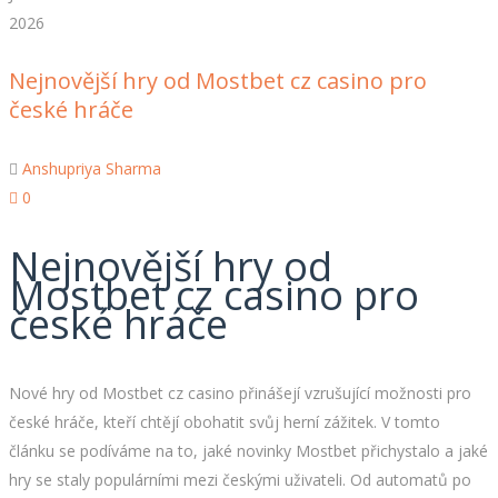
2026
Nejnovější hry od Mostbet cz casino pro
české hráče
Anshupriya Sharma
0
Nejnovější hry od
Mostbet cz casino pro
české hráče
Nové hry od Mostbet cz casino přinášejí vzrušující možnosti pro
české hráče, kteří chtějí obohatit svůj herní zážitek. V tomto
článku se podíváme na to, jaké novinky Mostbet přichystalo a jaké
hry se staly populárními mezi českými uživateli. Od automatů po