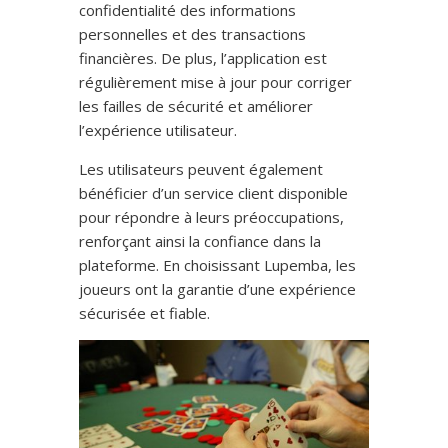
confidentialité des informations
personnelles et des transactions
financières. De plus, l’application est
régulièrement mise à jour pour corriger
les failles de sécurité et améliorer
l’expérience utilisateur.
Les utilisateurs peuvent également
bénéficier d’un service client disponible
pour répondre à leurs préoccupations,
renforçant ainsi la confiance dans la
plateforme. En choisissant Lupemba, les
joueurs ont la garantie d’une expérience
sécurisée et fiable.