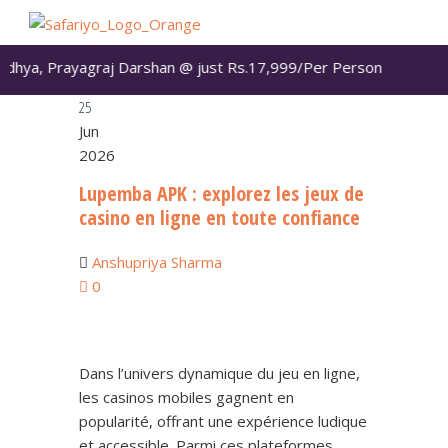
hya, Prayagraj Darshan @ just Rs.17,999/Per Person
25
Jun
2026
Lupemba APK : explorez les jeux de
casino en ligne en toute confiance
Anshupriya Sharma
0
Dans l’univers dynamique du jeu en ligne,
les casinos mobiles gagnent en
popularité, offrant une expérience ludique
et accessible. Parmi ces plateformes,