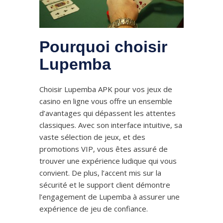
Pourquoi choisir
Lupemba
Choisir Lupemba APK pour vos jeux de
casino en ligne vous offre un ensemble
d’avantages qui dépassent les attentes
classiques. Avec son interface intuitive, sa
vaste sélection de jeux, et des
promotions VIP, vous êtes assuré de
trouver une expérience ludique qui vous
convient. De plus, l’accent mis sur la
sécurité et le support client démontre
l’engagement de Lupemba à assurer une
expérience de jeu de confiance.