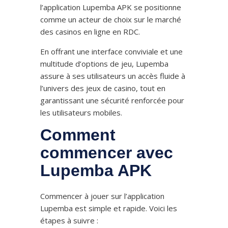
l’application Lupemba APK se positionne
comme un acteur de choix sur le marché
des casinos en ligne en RDC.
En offrant une interface conviviale et une
multitude d’options de jeu, Lupemba
assure à ses utilisateurs un accès fluide à
l’univers des jeux de casino, tout en
garantissant une sécurité renforcée pour
les utilisateurs mobiles.
Comment
commencer avec
Lupemba APK
Commencer à jouer sur l’application
Lupemba est simple et rapide. Voici les
étapes à suivre :