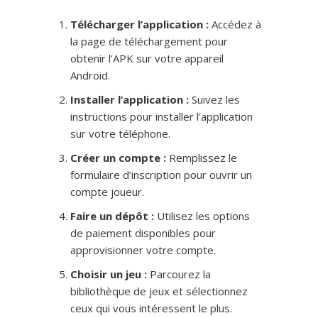
Télécharger l’application :
Accédez à
la page de téléchargement pour
obtenir l’APK sur votre appareil
Android.
Installer l’application :
Suivez les
instructions pour installer l’application
sur votre téléphone.
Créer un compte :
Remplissez le
formulaire d’inscription pour ouvrir un
compte joueur.
Faire un dépôt :
Utilisez les options
de paiement disponibles pour
approvisionner votre compte.
Choisir un jeu :
Parcourez la
bibliothèque de jeux et sélectionnez
ceux qui vous intéressent le plus.