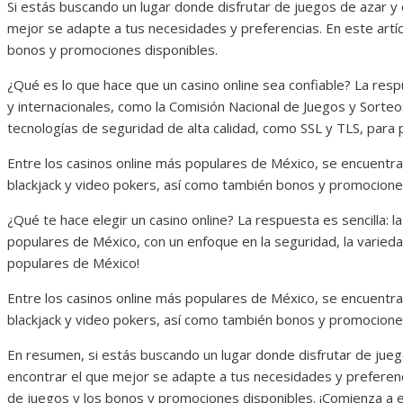
Si estás buscando un lugar donde disfrutar de juegos de azar y 
mejor se adapte a tus necesidades y preferencias. En este artí
bonos y promociones disponibles.
¿Qué es lo que hace que un casino online sea confiable? La respue
y internacionales, como la Comisión Nacional de Juegos y Sorte
tecnologías de seguridad de alta calidad, como SSL y TLS, para 
Entre los casinos online más populares de México, se encuentran
blackjack y video pokers, así como también bonos y promocione
¿Qué te hace elegir un casino online? La respuesta es sencilla: 
populares de México, con un enfoque en la seguridad, la varied
populares de México!
Entre los casinos online más populares de México, se encuentran
blackjack y video pokers, así como también bonos y promocione
En resumen, si estás buscando un lugar donde disfrutar de juego
encontrar el que mejor se adapte a tus necesidades y preferenc
de juegos y los bonos y promociones disponibles. ¡Comienza a 