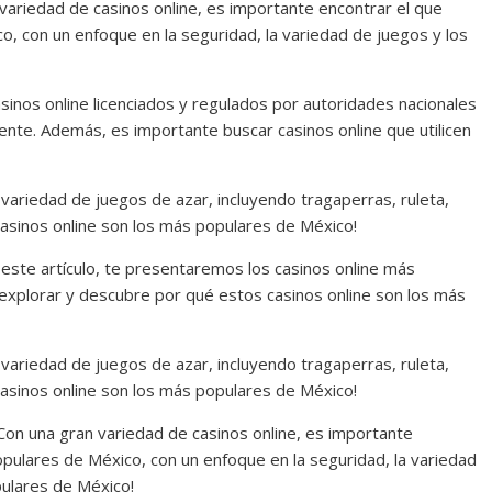
 variedad de casinos online, es importante encontrar el que
, con un enfoque en la seguridad, la variedad de juegos y los
casinos online licenciados y regulados por autoridades nacionales
ente. Además, es importante buscar casinos online que utilicen
variedad de juegos de azar, incluyendo tragaperras, ruleta,
asinos online son los más populares de México!
n este artículo, te presentaremos los casinos online más
 explorar y descubre por qué estos casinos online son los más
variedad de juegos de azar, incluyendo tragaperras, ruleta,
asinos online son los más populares de México!
Con una gran variedad de casinos online, es importante
opulares de México, con un enfoque en la seguridad, la variedad
pulares de México!