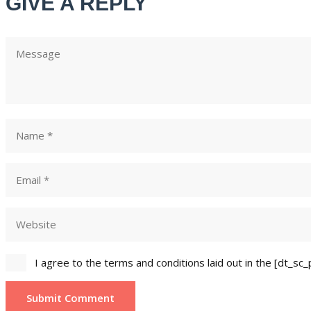
GIVE A REPLY
I agree to the terms and conditions laid out in the [dt_sc_p