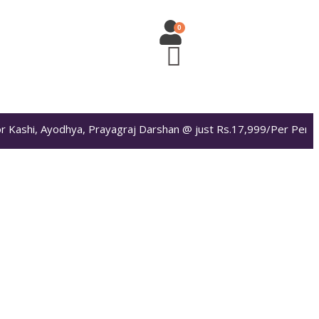
shi, Ayodhya, Prayagraj Darshan @ just Rs.17,999/Per Person